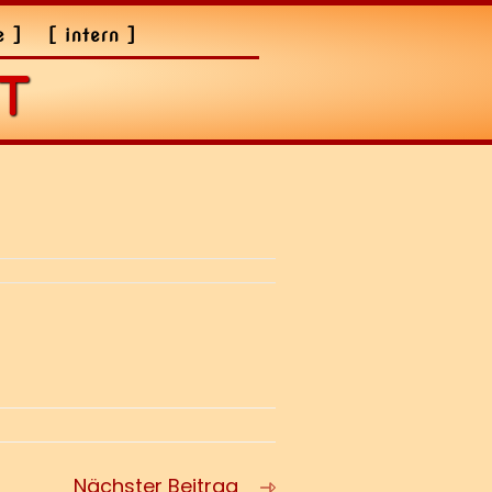
e ]
[ intern ]
T
Nächster Beitrag