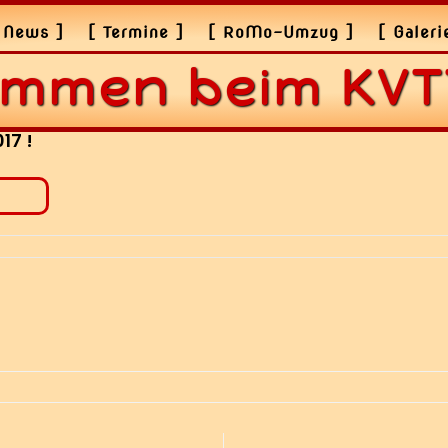
 News ]
[ Termine ]
[ RoMo-Umzug ]
[ Galeri
ommen beim KVT
17 !