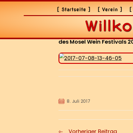
[ Startseite ]
[ Verein ]
[
Willk
Umzug zur Eröffnung
des Mosel Wein Festivals 20
8. Juli 2017
Vorheriger Beitrag